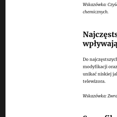
Wskazówka: Czyść
chemicznych.
Najczęst
wpływają
Do najczęstszyc
modyfikacji ora
unikać niskiej j
telewizora.
Wskazówka: Zwrac