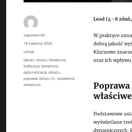
Lead (4–8 zdań,
Autor
zapnowe190
W praktyce ozna
Data
18 kwietnia 2026
dobrą jakość wyś
publikacji
Kategorie
usługi
Kluczowe znacz
Tagi
jakość obrazu telewizora
,
oraz ich wpływu 
kalibracja telewizora
,
optymalizacja obrazu
,
poprawa obrazu tv
,
ustawienia
Poprawa 
telewizora
właściwe
Podstawowe usta
wyświetlane treś
dynamicznych, kt