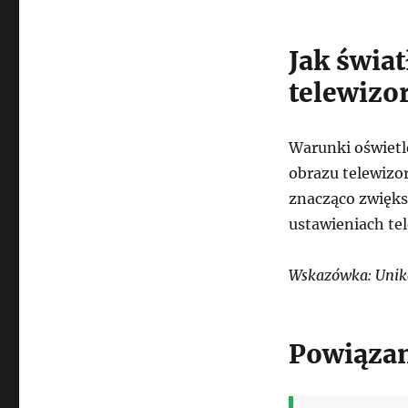
Jak świa
telewizo
Warunki oświet
obrazu telewizo
znacząco zwięks
ustawieniach tel
Wskazówka: Unika
Powiązan