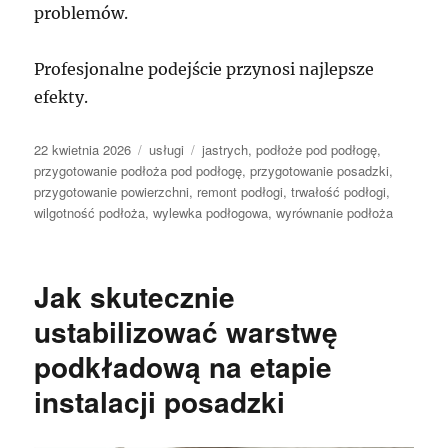
problemów.
Profesjonalne podejście przynosi najlepsze
efekty.
Data
Kategorie
Tagi
22 kwietnia 2026
usługi
jastrych
,
podłoże pod podłogę
,
publikacji
przygotowanie podłoża pod podłogę
,
przygotowanie posadzki
,
przygotowanie powierzchni
,
remont podłogi
,
trwałość podłogi
,
wilgotność podłoża
,
wylewka podłogowa
,
wyrównanie podłoża
Jak skutecznie
ustabilizować warstwę
podkładową na etapie
instalacji posadzki