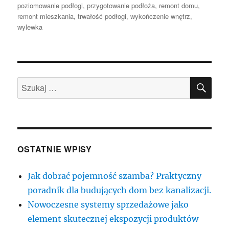
publikacji
poziomowanie podłogi
,
przygotowanie podłoża
,
remont domu
,
remont mieszkania
,
trwałość podłogi
,
wykończenie wnętrz
,
wylewka
SZU
Szukaj:
OSTATNIE WPISY
Jak dobrać pojemność szamba? Praktyczny
poradnik dla budujących dom bez kanalizacji.
Nowoczesne systemy sprzedażowe jako
element skutecznej ekspozycji produktów